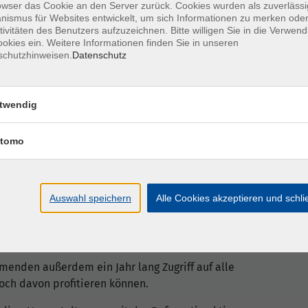
owser das Cookie an den Server zurück. Cookies wurden als zuverlässi
ce
ismus für Websites entwickelt, um sich Informationen zu merken oder
tivitäten des Benutzers aufzuzeichnen. Bitte willigen Sie in die Verwen
okies ein. Weitere Informationen finden Sie in unseren
schutzhinweisen.
Datenschutz
g
twendig
Lerneinheit
eilnehmenden erhalten zu den einzelnen Videos
n den Videos verwendeten Präsentationsunterlagen)
tomo
n den Teilnehmenden sowie zum Austausch mit der
agen)
Auswahl speichern
Alle Cookies akzeptieren und schl
 + Onlinekurs im Selbstlernformat) beträgt
menden außerdem ein Jahr lang Zugriff auf alle
noch davon profitieren können.