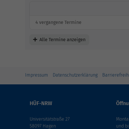
4 vergangene Termine
Alle Termine anzeigen
Impressum
Datenschutzerklärung
Barrierefreih
HÜF-NRW
Öffnu
Universitätstraße 27
Montag
58097 Hagen
und bi