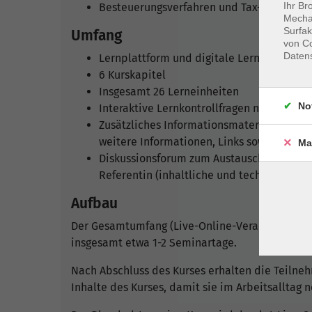
Ihr Br
Besteuerungsverfahren und Tax-Complian
Mechan
Surfak
Umfang
von Co
Daten
Lernplattform und digitale Lernumgebun
6 Kurskapitel
Insgesamt 26 Lerneinheiten
No
Interaktive Lernkontrollfragen nach jeder 
Zusätzliches Informationsmaterial (die T
weitere Informationen, Links sowie die i
Ma
Diskussionsforum zum Austausch zwische
Referentin (inhaltliche und technische Fr
Aufbau
Der Gesamtumfang (Live-Online-Veranstaltungen
insgesamt etwa 1-2 Seminartage.
Nach Abschluss des Kurses erhalten die Teilneh
Inhalte des Kurses, damit sie im Arbeitsalltag 