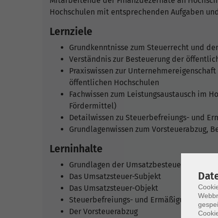
Mitarbeitende der Finanzdezernate an Hochschu
Hochschulen mit entsprechenden Aufgaben und
Lernziele
Grundkenntnisse zum Steuerrecht und de
Verständnis zur Besteuerung der öffentli
Praxiswissen zur Unternehmereigenschaft
öffentlichen Hochschulen
Fachwissen zum Leistungsaustausch im Ho
Fördermittel)
Detailwissen zu Steuerbefreiungs- und E
Grundlagenwissen zum Vorsteuerabzug, B
Lerninhalte
Grundlagen der Umsatzbesteuerung
Dat
Das Umsatzsteuer-Subjekt
Cookie
Das Umsatzsteuer-Objekt
Webbr
Steuerbefreiungs- und Ermäßigungstatbe
gespei
Der Vorsteuerabzug
Cookie