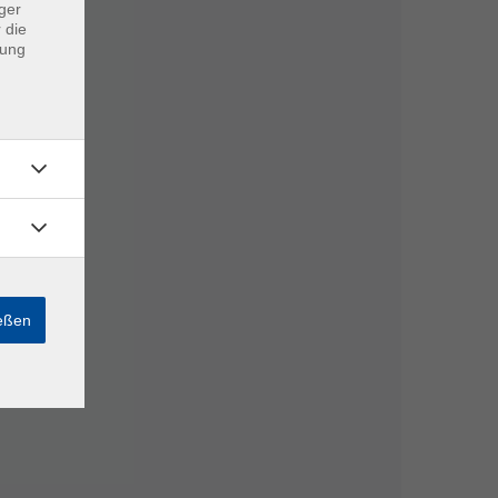
ger
 die
dung
ießen