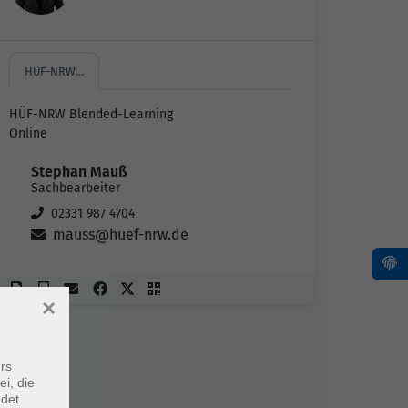
HÜF-NRW…
HÜF-NRW Blended-Learning
Online
Stephan Mauß
Sachbearbeiter
02331 987 4704
mauss@huef-nrw.de
×
rs
ei, die
ndet