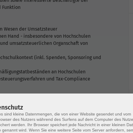
len sowie interessierte Beschäftigte der
 Funktion
m Wesen der Umsatzsteuer
chen Hand - insbesondere von Hochschulen
 und umsatzsteuerlichen Organschaft von
chschulkontext (inkl. Spenden, Sponsoring und
rmäßigungstatbeständen an Hochschulen
esteuerungsverfahren und Tax-Compliance
enschutz
s sind kleine Datenmengen, die von einer Website gesendet und vom
owser des Nutzers während des Surfens auf dem Computer des Nutze
stände
chert werden. Ihr Browser speichert jede Nachricht in einer kleinen Dat
 genannt wird. Wenn Sie eine weitere Seite vom Server anfordern, se