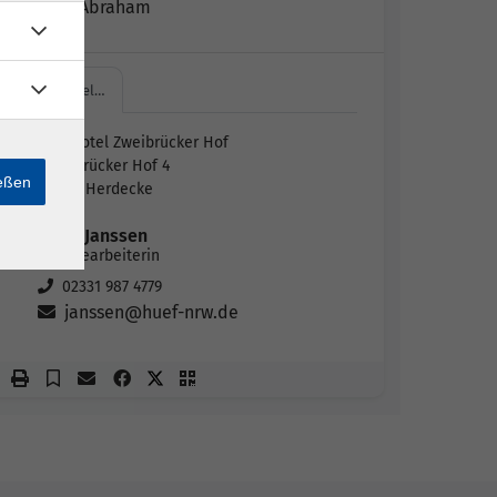
Michael Abraham
Ringhotel…
Ringhotel Zweibrücker Hof
Zweibrücker Hof 4
ießen
58313 Herdecke
Sindi Janssen
Sachbearbeiterin
02331 987 4779
janssen@huef-nrw.de