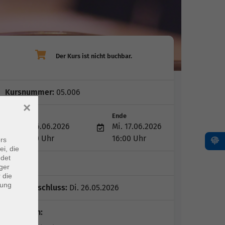
Kursnummer:
05.006
×
Start
Ende
Di. 16.06.2026
Mi. 17.06.2026
10:00 Uhr
16:00 Uhr
rs
ei, die
ndet
2 Tage
ger
 die
dung
Anmeldeschluss:
Di. 26.05.2026
Dozent*in: