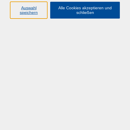
Zielgruppe
Auswahl
Alle Cookies akzeptieren und
speichern
schließen
Verantwortliche der Hochschulen für die strategische
Einführung oder den Betrieb von M365.
Lernziel
Ziel ist ein produktiver Erfahrungsaustausch, der
aktuelle Themen, Best Practices und
Netzwerkmöglichkeiten in den Fokus nimmt.
Auf Wunsch bieten Externe Vorträge zusätzliche
Einblicke und Inspiration.
Lehrgangsinhalte
Themenschwerpunkte: werden von den
Teilnehmenden
selbst definiert und um Anregungen aus dem
Netzwerk der KDU angereichert.
Externe Vorträge: Experten aus verschiedenen
Bereichen werden bei Bedarf durch die
KDU.NRW eingeladen.