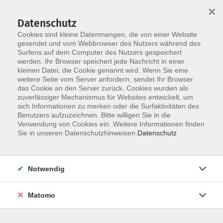
Startseite
Über uns
Informationen
Veranstaltungen
×
Kategorien
Dozent*innen
ILIAS
Datenschutz
Cookies sind kleine Datenmengen, die von einer Website
gesendet und vom Webbrowser des Nutzers während des
Surfens auf dem Computer des Nutzers gespeichert
werden. Ihr Browser speichert jede Nachricht in einer
kleinen Datei, die Cookie genannt wird. Wenn Sie eine
weitere Seite vom Server anfordern, sendet Ihr Browser
Skip to main content
das Cookie an den Server zurück. Cookies wurden als
zuverlässiger Mechanismus für Websites entwickelt, um
sich Informationen zu merken oder die Surfaktivitäten des
Benutzers aufzuzeichnen. Bitte willigen Sie in die
Verwendung von Cookies ein. Weitere Informationen finden
Sie in unseren Datenschutzhinweisen.
Datenschutz
Notwendig
Sie sind hier:
Erfahrungsaustausche
Matomo
Microsoft 365 - Erfahrungsaustausch I