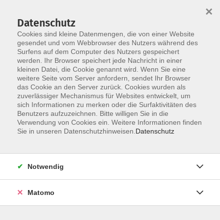
Startseite
Über uns
Informationen
Veranstaltungen
×
Kategorien
Dozent*innen
ILIAS
Datenschutz
Cookies sind kleine Datenmengen, die von einer Website
gesendet und vom Webbrowser des Nutzers während des
Surfens auf dem Computer des Nutzers gespeichert
werden. Ihr Browser speichert jede Nachricht in einer
kleinen Datei, die Cookie genannt wird. Wenn Sie eine
weitere Seite vom Server anfordern, sendet Ihr Browser
Skip to main content
das Cookie an den Server zurück. Cookies wurden als
zuverlässiger Mechanismus für Websites entwickelt, um
sich Informationen zu merken oder die Surfaktivitäten des
Benutzers aufzuzeichnen. Bitte willigen Sie in die
Verwendung von Cookies ein. Weitere Informationen finden
Sie in unseren Datenschutzhinweisen.
Datenschutz
Notwendig
Sie sind hier:
Erfahrungsaustausche
16 Personalvertretungen / Gremien
Matomo