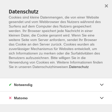
Startseite
Über uns
Informationen
Veranstaltungen
×
Kategorien
Dozent*innen
ILIAS
Datenschutz
Cookies sind kleine Datenmengen, die von einer Website
gesendet und vom Webbrowser des Nutzers während des
Surfens auf dem Computer des Nutzers gespeichert
werden. Ihr Browser speichert jede Nachricht in einer
kleinen Datei, die Cookie genannt wird. Wenn Sie eine
weitere Seite vom Server anfordern, sendet Ihr Browser
Skip to main content
das Cookie an den Server zurück. Cookies wurden als
zuverlässiger Mechanismus für Websites entwickelt, um
sich Informationen zu merken oder die Surfaktivitäten des
Der Kurs konnte nicht gefunden werden.
Benutzers aufzuzeichnen. Bitte willigen Sie in die
Verwendung von Cookies ein. Weitere Informationen finden
Sie in unseren Datenschutzhinweisen.
Datenschutz
Impressum
Notwendig
Datenschutzerklärung
Barrierefreiheit
Matomo