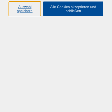
HÜF-NRW
Auswahl
Alle Cookies akzeptieren und
speichern
schließen
Universitätstraße 27
58097 Hagen
info@huef-nrw.de
02331 987 4704
Anfahrt
Öffnungszeiten
Montag-Freitag: 08:00 - 16:00 Uhr
und bis zum jeweiligen Veranstaltungsende