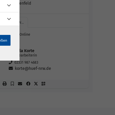
Britta Ebenfeld
HÜF-NRW…
HÜF-NRW Online
Zoom
ießen
Daniela Korte
Sachbearbeiterin
02331 987 4683
korte@huef-nrw.de