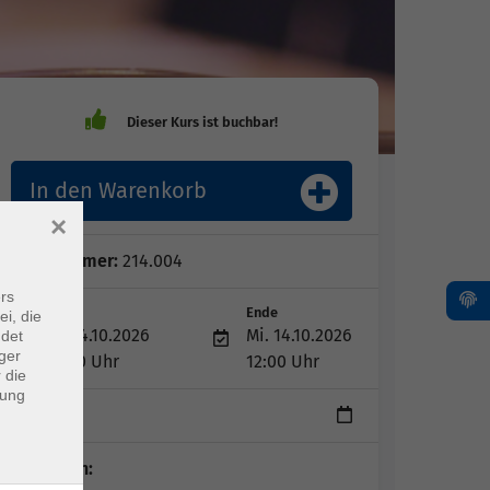
In den Warenkorb
×
Kursnummer:
214.004
rs
Start
Ende
ei, die
Mi. 14.10.2026
Mi. 14.10.2026
ndet
ger
09:00 Uhr
12:00 Uhr
 die
dung
1 Tag
Dozent*in: