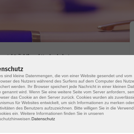
torat / Präsidium / Hochschulrat
enschutz
lräte der Universitäten/HAW
s sind kleine Datenmengen, die von einer Website gesendet und vom
owser des Nutzers während des Surfens auf dem Computer des Nutze
chert werden. Ihr Browser speichert jede Nachricht in einer kleinen Dat
 genannt wird. Wenn Sie eine weitere Seite vom Server anfordern, se
owser das Cookie an den Server zurück. Cookies wurden als zuverlässi
ismus für Websites entwickelt, um sich Informationen zu merken oder
n Universitäten und Hochschulen für angewandte
tivitäten des Benutzers aufzuzeichnen. Bitte willigen Sie in die Verwen
okies ein. Weitere Informationen finden Sie in unseren
schutzhinweisen.
Datenschutz