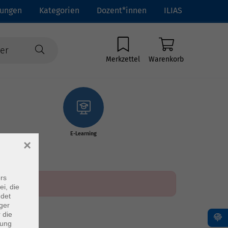
tungen
Kategorien
Dozent*innen
ILIAS
Merkzettel
Warenkorb
E-Learning
×
rs
ei, die
ndet
ger
 die
dung