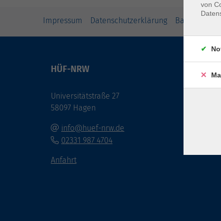
von Co
Daten
Impressum
Datenschutzerklärung
Barrierefreih
No
HÜF-NRW
Öffnu
Ma
Universitätstraße 27
Montag
58097 Hagen
und bi
Veran
info@huef-nrw.de
02331 987 4704
Anfahrt