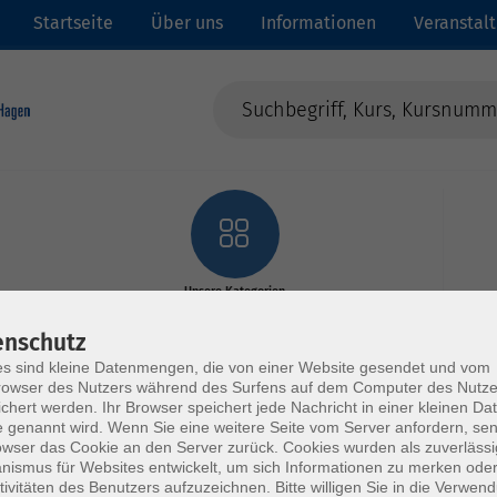
Startseite
Über uns
Informationen
Veranstal
Unsere Kategorien
enschutz
s sind kleine Datenmengen, die von einer Website gesendet und vom
owser des Nutzers während des Surfens auf dem Computer des Nutze
chert werden. Ihr Browser speichert jede Nachricht in einer kleinen Dat
 genannt wird. Wenn Sie eine weitere Seite vom Server anfordern, se
owser das Cookie an den Server zurück. Cookies wurden als zuverlässi
ismus für Websites entwickelt, um sich Informationen zu merken oder
tivitäten des Benutzers aufzuzeichnen. Bitte willigen Sie in die Verwen