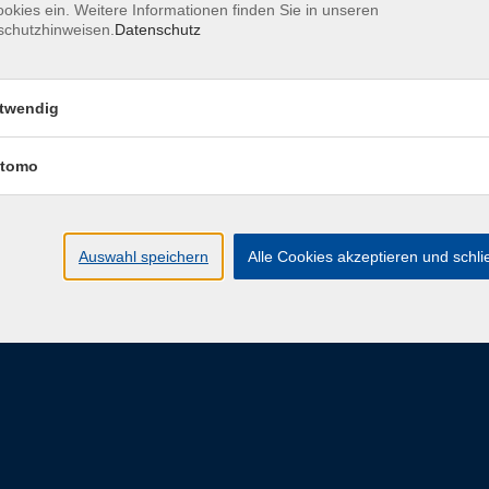
okies ein. Weitere Informationen finden Sie in unseren
schutzhinweisen.
Datenschutz
eit
twendig
ngszeiten
Programm
tomo
-Freitag: 08:00 - 16:00 Uhr
Alle Veranstaltungen
s zum jeweiligen
Unsere Kategorien
Auswahl speichern
Alle Cookies akzeptieren und schl
staltungsende
E-Learning