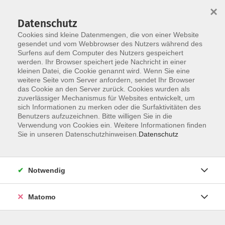
Startseite
Über uns
Informationen
Veranstaltungen
×
Kategorien
Dozent*innen
ILIAS
Datenschutz
Cookies sind kleine Datenmengen, die von einer Website
gesendet und vom Webbrowser des Nutzers während des
Surfens auf dem Computer des Nutzers gespeichert
werden. Ihr Browser speichert jede Nachricht in einer
kleinen Datei, die Cookie genannt wird. Wenn Sie eine
weitere Seite vom Server anfordern, sendet Ihr Browser
Skip to main content
das Cookie an den Server zurück. Cookies wurden als
zuverlässiger Mechanismus für Websites entwickelt, um
sich Informationen zu merken oder die Surfaktivitäten des
Benutzers aufzuzeichnen. Bitte willigen Sie in die
Verwendung von Cookies ein. Weitere Informationen finden
Sie in unseren Datenschutzhinweisen.
Datenschutz
Notwendig
Sie sind hier:
Erfahrungsaustausche
06 Entwicklung und Planung
Matomo