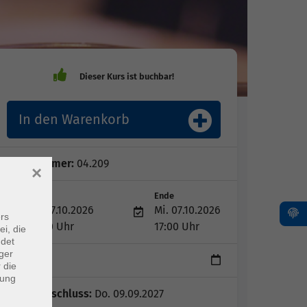
In den Warenkorb
Kursnummer:
04.209
×
Start
Ende
Mi. 07.10.2026
Mi. 07.10.2026
rs
10:00 Uhr
17:00 Uhr
ei, die
ndet
ger
1 Tag
 die
dung
Anmeldeschluss:
Do. 09.09.2027