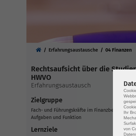
Sie sind hier:
Erfahrungsaustausche
04 Finanzen
Rechtsaufsicht über die Studie
HWVO
Dat
Erfahrungsaustausch
Cookie
Webbr
Zielgruppe
gespei
Cookie
Fach- und Führungskräfte im Finanzbereich de
Ihr Br
Aufgaben und Funktion
Mechan
Surfak
Lernziele
von Co
Daten