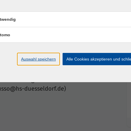
HWVO sowie zu steuerlichen Aspekten zur
twendig
enden Rechtsvorschriften sowie von der aktuellen
tomo
derheiten im Hochschulbereich.
Auswahl speichern
Alle Cookies akzeptieren und schl
hrungsaustausch zwischen den
n (rechtzeitig) mitgeteilte
eranstaltung behandelt. Bitte
russo@hs-duesseldorf.de)