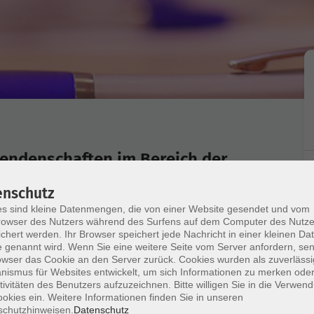
rendenschaften im Bereich der
enschutz
s sind kleine Datenmengen, die von einer Website gesendet und vom
owser des Nutzers während des Surfens auf dem Computer des Nutze
chert werden. Ihr Browser speichert jede Nachricht in einer kleinen Dat
 genannt wird. Wenn Sie eine weitere Seite vom Server anfordern, se
r Hochschulen oder Personal mit entsprechenden
owser das Cookie an den Server zurück. Cookies wurden als zuverlässi
ismus für Websites entwickelt, um sich Informationen zu merken oder
tivitäten des Benutzers aufzuzeichnen. Bitte willigen Sie in die Verwen
okies ein. Weitere Informationen finden Sie in unseren
schutzhinweisen.
Datenschutz