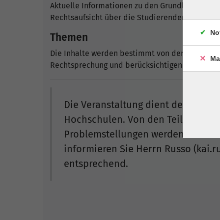
Aktuelle Informationen zu den Grundlagen der 
Rechtsaufsicht über die Studierendenschaften
No
Themen
Die Inhalte werden bestimmt von den anzuwend
Ma
Rechtsprechung und berücksichtigen die Beson
Die Veranstaltung dient dem Erfa
Hochschulen. Von den Teilnehmende
Problemstellungen werden in der V
informieren Sie Herrn Russo (kai.
entsprechend.