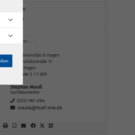
Dozent*in:
Kai Russo
FernUniver…
FernUniversität in Hagen
ießen
Universitätsstraße 11
58097 Hagen
Gebäude 3 / F 009
Stephan Mauß
Sachbearbeiter
02331 987 4704
mauss@huef-nrw.de