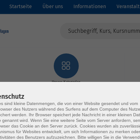
Startseite
Über uns
Informationen
Veranstal
Unsere Kategorien
enschutz
s sind kleine Datenmengen, die von einer Website gesendet und vom
owser des Nutzers während des Surfens auf dem Computer des Nutze
chert werden. Ihr Browser speichert jede Nachricht in einer kleinen Dat
 genannt wird. Wenn Sie eine weitere Seite vom Server anfordern, se
owser das Cookie an den Server zurück. Cookies wurden als zuverlässi
ismus für Websites entwickelt, um sich Informationen zu merken oder
tivitäten des Benutzers aufzuzeichnen. Bitte willigen Sie in die Verwen