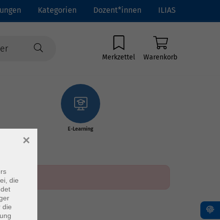
tungen
Kategorien
Dozent*innen
ILIAS
Merkzettel
Warenkorb
E-Learning
×
rs
ei, die
ndet
ger
 die
dung