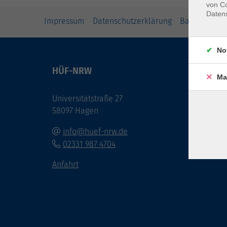
von Co
Daten
Impressum
Datenschutzerklärung
Barrierefreih
No
HÜF-NRW
Öffnu
Ma
Universitätstraße 27
Montag
58097 Hagen
und bi
Veran
info@huef-nrw.de
02331 987 4704
Anfahrt