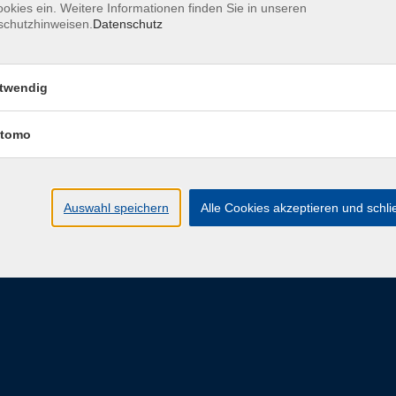
okies ein. Weitere Informationen finden Sie in unseren
schutzhinweisen.
Datenschutz
eit
twendig
ngszeiten
Programm
tomo
-Freitag: 08:00 - 16:00 Uhr
Alle Veranstaltungen
s zum jeweiligen
Unsere Kategorien
Auswahl speichern
Alle Cookies akzeptieren und schl
staltungsende
E-Learning