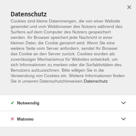
Startseite
Über uns
Informationen
Veranstaltungen
×
Kategorien
Dozent*innen
ILIAS
Datenschutz
Cookies sind kleine Datenmengen, die von einer Website
gesendet und vom Webbrowser des Nutzers während des
Surfens auf dem Computer des Nutzers gespeichert
werden. Ihr Browser speichert jede Nachricht in einer
kleinen Datei, die Cookie genannt wird. Wenn Sie eine
weitere Seite vom Server anfordern, sendet Ihr Browser
Skip to main content
das Cookie an den Server zurück. Cookies wurden als
zuverlässiger Mechanismus für Websites entwickelt, um
sich Informationen zu merken oder die Surfaktivitäten des
Benutzers aufzuzeichnen. Bitte willigen Sie in die
Verwendung von Cookies ein. Weitere Informationen finden
Sie in unseren Datenschutzhinweisen.
Datenschutz
Notwendig
Sie sind hier:
Erfahrungsaustausche
02 Personalwesen
Matomo