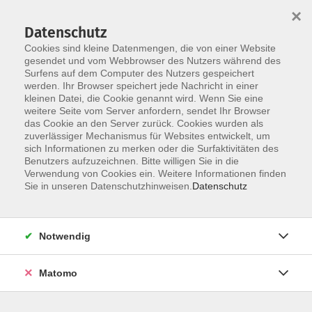
Startseite
Über uns
Informationen
Veranstaltungen
×
Kategorien
Dozent*innen
ILIAS
Datenschutz
Cookies sind kleine Datenmengen, die von einer Website
gesendet und vom Webbrowser des Nutzers während des
Surfens auf dem Computer des Nutzers gespeichert
werden. Ihr Browser speichert jede Nachricht in einer
kleinen Datei, die Cookie genannt wird. Wenn Sie eine
weitere Seite vom Server anfordern, sendet Ihr Browser
Skip to main content
das Cookie an den Server zurück. Cookies wurden als
zuverlässiger Mechanismus für Websites entwickelt, um
sich Informationen zu merken oder die Surfaktivitäten des
Benutzers aufzuzeichnen. Bitte willigen Sie in die
Verwendung von Cookies ein. Weitere Informationen finden
Sie in unseren Datenschutzhinweisen.
Datenschutz
Notwendig
Sie sind hier:
DIGI-V
Matomo
*DIGI-V* Teamentwicklung erfolgreich
gestalten