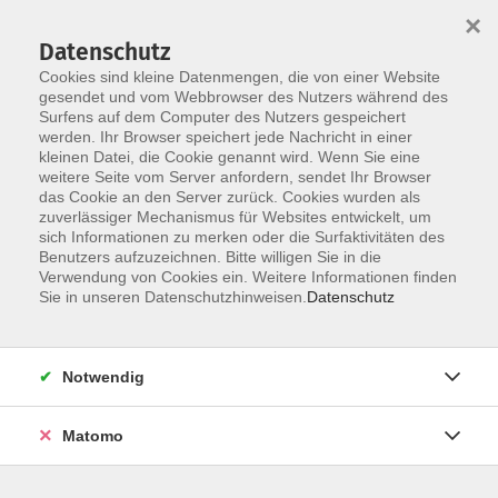
Startseite
Über uns
Informationen
Veranstaltungen
×
Kategorien
Dozent*innen
ILIAS
Datenschutz
Cookies sind kleine Datenmengen, die von einer Website
gesendet und vom Webbrowser des Nutzers während des
Surfens auf dem Computer des Nutzers gespeichert
werden. Ihr Browser speichert jede Nachricht in einer
kleinen Datei, die Cookie genannt wird. Wenn Sie eine
weitere Seite vom Server anfordern, sendet Ihr Browser
Skip to main content
das Cookie an den Server zurück. Cookies wurden als
zuverlässiger Mechanismus für Websites entwickelt, um
sich Informationen zu merken oder die Surfaktivitäten des
Benutzers aufzuzeichnen. Bitte willigen Sie in die
Verwendung von Cookies ein. Weitere Informationen finden
Sie in unseren Datenschutzhinweisen.
Datenschutz
Notwendig
Sie sind hier:
DIGI-V
Matomo
*DIGI-V* Resilienz – Die innere
Widerstandskraft stärken (Englische Version)