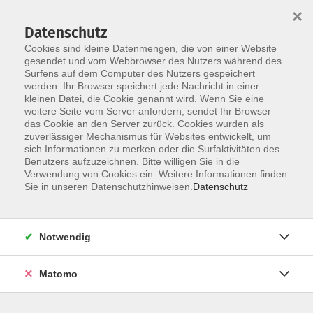
Startseite
Über uns
Informationen
Veranstaltungen
×
Kategorien
Dozent*innen
ILIAS
Datenschutz
Cookies sind kleine Datenmengen, die von einer Website
gesendet und vom Webbrowser des Nutzers während des
Surfens auf dem Computer des Nutzers gespeichert
werden. Ihr Browser speichert jede Nachricht in einer
kleinen Datei, die Cookie genannt wird. Wenn Sie eine
weitere Seite vom Server anfordern, sendet Ihr Browser
Skip to main content
das Cookie an den Server zurück. Cookies wurden als
zuverlässiger Mechanismus für Websites entwickelt, um
sich Informationen zu merken oder die Surfaktivitäten des
Benutzers aufzuzeichnen. Bitte willigen Sie in die
Verwendung von Cookies ein. Weitere Informationen finden
Sie in unseren Datenschutzhinweisen.
Datenschutz
Notwendig
Sie sind hier:
DIGI-V
Matomo
*DIGI-V* Online-Meetings moderieren
E-Learning