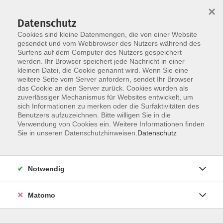
Startseite
Über uns
Informationen
Veranstaltungen
×
Kategorien
Dozent*innen
ILIAS
Datenschutz
Cookies sind kleine Datenmengen, die von einer Website
gesendet und vom Webbrowser des Nutzers während des
Surfens auf dem Computer des Nutzers gespeichert
werden. Ihr Browser speichert jede Nachricht in einer
kleinen Datei, die Cookie genannt wird. Wenn Sie eine
weitere Seite vom Server anfordern, sendet Ihr Browser
Skip to main content
das Cookie an den Server zurück. Cookies wurden als
zuverlässiger Mechanismus für Websites entwickelt, um
sich Informationen zu merken oder die Surfaktivitäten des
Benutzers aufzuzeichnen. Bitte willigen Sie in die
Verwendung von Cookies ein. Weitere Informationen finden
Sie in unseren Datenschutzhinweisen.
Datenschutz
Notwendig
Sie sind hier:
DIGI-V
Matomo
*DIGI-V* Mitarbeitende im Homeoffice führen
und motivieren