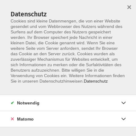
Startseite
Über uns
Informationen
Veranstaltungen
×
Kategorien
Dozent*innen
ILIAS
Datenschutz
Cookies sind kleine Datenmengen, die von einer Website
gesendet und vom Webbrowser des Nutzers während des
Surfens auf dem Computer des Nutzers gespeichert
werden. Ihr Browser speichert jede Nachricht in einer
kleinen Datei, die Cookie genannt wird. Wenn Sie eine
weitere Seite vom Server anfordern, sendet Ihr Browser
Skip to main content
das Cookie an den Server zurück. Cookies wurden als
zuverlässiger Mechanismus für Websites entwickelt, um
sich Informationen zu merken oder die Surfaktivitäten des
Benutzers aufzuzeichnen. Bitte willigen Sie in die
Verwendung von Cookies ein. Weitere Informationen finden
Sie in unseren Datenschutzhinweisen.
Datenschutz
Notwendig
Sie sind hier:
DIGI-V
Matomo
*DIGI-V* Methoden und Werkzeuge der Online-
Wissensvermittlung