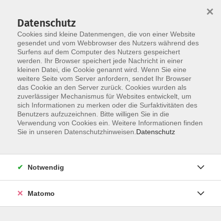
Startseite
Über uns
Informationen
Veranstaltungen
×
Kategorien
Dozent*innen
ILIAS
Datenschutz
Cookies sind kleine Datenmengen, die von einer Website
gesendet und vom Webbrowser des Nutzers während des
Surfens auf dem Computer des Nutzers gespeichert
werden. Ihr Browser speichert jede Nachricht in einer
kleinen Datei, die Cookie genannt wird. Wenn Sie eine
weitere Seite vom Server anfordern, sendet Ihr Browser
Skip to main content
das Cookie an den Server zurück. Cookies wurden als
zuverlässiger Mechanismus für Websites entwickelt, um
sich Informationen zu merken oder die Surfaktivitäten des
Benutzers aufzuzeichnen. Bitte willigen Sie in die
Verwendung von Cookies ein. Weitere Informationen finden
Sie in unseren Datenschutzhinweisen.
Datenschutz
Notwendig
Sie sind hier:
DIGI-V
Matomo
*DIGI-V* Konfliktmanagement für
Führungskräfte (Englische Version)