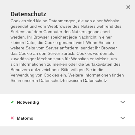
Startseite
Über uns
Informationen
Veranstaltungen
×
Kategorien
Dozent*innen
ILIAS
Datenschutz
Cookies sind kleine Datenmengen, die von einer Website
gesendet und vom Webbrowser des Nutzers während des
Surfens auf dem Computer des Nutzers gespeichert
werden. Ihr Browser speichert jede Nachricht in einer
kleinen Datei, die Cookie genannt wird. Wenn Sie eine
weitere Seite vom Server anfordern, sendet Ihr Browser
Skip to main content
das Cookie an den Server zurück. Cookies wurden als
zuverlässiger Mechanismus für Websites entwickelt, um
sich Informationen zu merken oder die Surfaktivitäten des
Benutzers aufzuzeichnen. Bitte willigen Sie in die
Verwendung von Cookies ein. Weitere Informationen finden
Sie in unseren Datenschutzhinweisen.
Datenschutz
Notwendig
Sie sind hier:
DIGI-V
Matomo
*DIGI-V* Konfliktarten kennen und erkennen
E-Learning