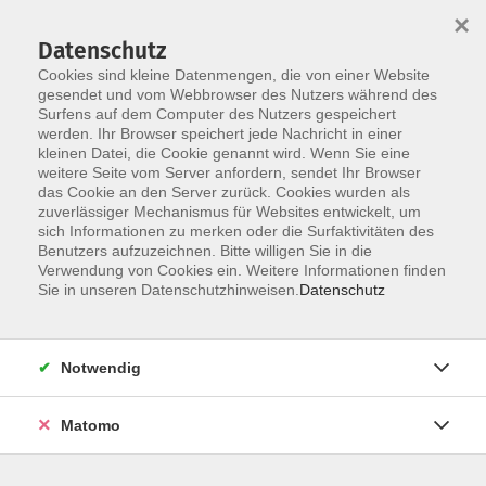
Startseite
Über uns
Informationen
Veranstaltungen
×
Kategorien
Dozent*innen
ILIAS
Datenschutz
Cookies sind kleine Datenmengen, die von einer Website
gesendet und vom Webbrowser des Nutzers während des
Surfens auf dem Computer des Nutzers gespeichert
werden. Ihr Browser speichert jede Nachricht in einer
kleinen Datei, die Cookie genannt wird. Wenn Sie eine
weitere Seite vom Server anfordern, sendet Ihr Browser
Skip to main content
das Cookie an den Server zurück. Cookies wurden als
zuverlässiger Mechanismus für Websites entwickelt, um
sich Informationen zu merken oder die Surfaktivitäten des
Benutzers aufzuzeichnen. Bitte willigen Sie in die
Verwendung von Cookies ein. Weitere Informationen finden
Sie in unseren Datenschutzhinweisen.
Datenschutz
Notwendig
Sie sind hier:
DIGI-V
Matomo
*DIGI-V* Hybride Teams erfolgreich führen
E-Learning