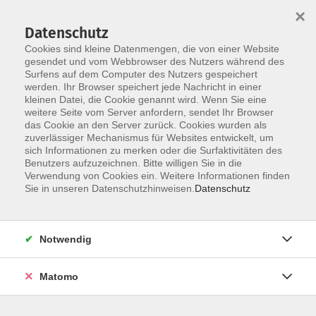
Startseite
Über uns
Informationen
Veranstaltungen
×
Kategorien
Dozent*innen
ILIAS
Datenschutz
Cookies sind kleine Datenmengen, die von einer Website
gesendet und vom Webbrowser des Nutzers während des
Surfens auf dem Computer des Nutzers gespeichert
werden. Ihr Browser speichert jede Nachricht in einer
kleinen Datei, die Cookie genannt wird. Wenn Sie eine
weitere Seite vom Server anfordern, sendet Ihr Browser
Skip to main content
das Cookie an den Server zurück. Cookies wurden als
zuverlässiger Mechanismus für Websites entwickelt, um
sich Informationen zu merken oder die Surfaktivitäten des
Benutzers aufzuzeichnen. Bitte willigen Sie in die
Verwendung von Cookies ein. Weitere Informationen finden
Sie in unseren Datenschutzhinweisen.
Datenschutz
Notwendig
Sie sind hier:
DIGI-V
Matomo
*DIGI-V* Gezielt netzwerken
E-Learning