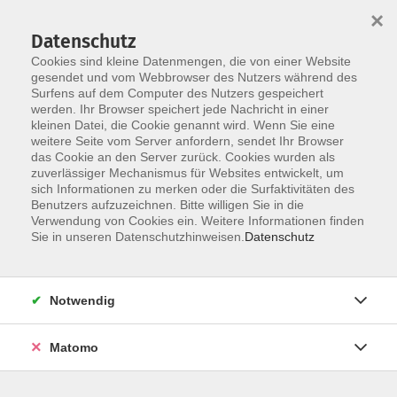
Startseite
Über uns
Informationen
Veranstaltungen
×
Kategorien
Dozent*innen
ILIAS
Datenschutz
Cookies sind kleine Datenmengen, die von einer Website
gesendet und vom Webbrowser des Nutzers während des
Surfens auf dem Computer des Nutzers gespeichert
werden. Ihr Browser speichert jede Nachricht in einer
kleinen Datei, die Cookie genannt wird. Wenn Sie eine
weitere Seite vom Server anfordern, sendet Ihr Browser
Skip to main content
das Cookie an den Server zurück. Cookies wurden als
zuverlässiger Mechanismus für Websites entwickelt, um
sich Informationen zu merken oder die Surfaktivitäten des
Benutzers aufzuzeichnen. Bitte willigen Sie in die
Verwendung von Cookies ein. Weitere Informationen finden
Sie in unseren Datenschutzhinweisen.
Datenschutz
Notwendig
Sie sind hier:
DIGI-V
Matomo
*DIGI-V* Fit im Job – Gesund und achtsam
arbeiten