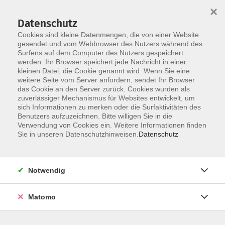
Startseite
Über uns
Informationen
Veranstaltungen
×
Kategorien
Dozent*innen
ILIAS
Datenschutz
Cookies sind kleine Datenmengen, die von einer Website
gesendet und vom Webbrowser des Nutzers während des
Surfens auf dem Computer des Nutzers gespeichert
werden. Ihr Browser speichert jede Nachricht in einer
kleinen Datei, die Cookie genannt wird. Wenn Sie eine
weitere Seite vom Server anfordern, sendet Ihr Browser
Skip to main content
das Cookie an den Server zurück. Cookies wurden als
zuverlässiger Mechanismus für Websites entwickelt, um
sich Informationen zu merken oder die Surfaktivitäten des
Benutzers aufzuzeichnen. Bitte willigen Sie in die
Verwendung von Cookies ein. Weitere Informationen finden
Sie in unseren Datenschutzhinweisen.
Datenschutz
Notwendig
Sie sind hier:
DIGI-V
Matomo
*DIGI-V* Feedback geben unter Kolleg:innen
E-Learning