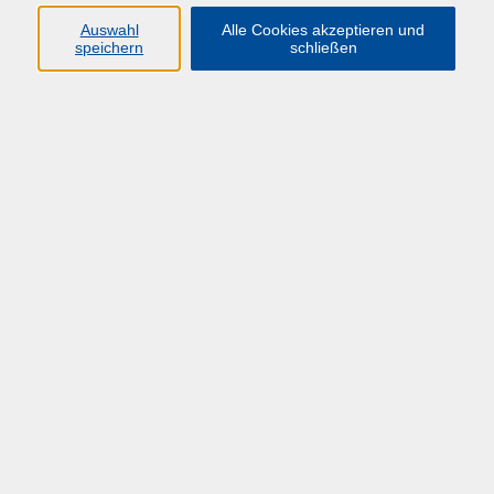
Auswahl
Alle Cookies akzeptieren und
speichern
schließen
English version of the course 200.073
Target group
All employees at universities in NRW.
Description
In this e-learning, participants get to know the model
of the Johari Window. It shows the difference
between the perception of others and the
perception of oneself. The Johari Window clarifies the
"blind spot" and shows why the "secret" will remain a
secret. This course teaches that "giving feedback"
does not mean "praise" or "criticize". Rather, it is
about being open to self-perception through
feedback from outside.
What you’ll learn