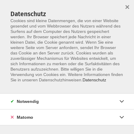
Startseite
Über uns
Informationen
Veranstaltungen
×
Kategorien
Dozent*innen
ILIAS
Datenschutz
Cookies sind kleine Datenmengen, die von einer Website
gesendet und vom Webbrowser des Nutzers während des
Surfens auf dem Computer des Nutzers gespeichert
werden. Ihr Browser speichert jede Nachricht in einer
kleinen Datei, die Cookie genannt wird. Wenn Sie eine
weitere Seite vom Server anfordern, sendet Ihr Browser
Skip to main content
das Cookie an den Server zurück. Cookies wurden als
zuverlässiger Mechanismus für Websites entwickelt, um
sich Informationen zu merken oder die Surfaktivitäten des
Benutzers aufzuzeichnen. Bitte willigen Sie in die
Verwendung von Cookies ein. Weitere Informationen finden
Sie in unseren Datenschutzhinweisen.
Datenschutz
Notwendig
Sie sind hier:
DIGI-V
Matomo
*DIGI-V* Feedback geben (Englische Version)
E-Learning - Giving Feedback