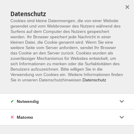
Startseite
Über uns
Informationen
Veranstaltungen
×
Kategorien
Dozent*innen
ILIAS
Datenschutz
Cookies sind kleine Datenmengen, die von einer Website
gesendet und vom Webbrowser des Nutzers während des
Surfens auf dem Computer des Nutzers gespeichert
werden. Ihr Browser speichert jede Nachricht in einer
kleinen Datei, die Cookie genannt wird. Wenn Sie eine
weitere Seite vom Server anfordern, sendet Ihr Browser
Skip to main content
das Cookie an den Server zurück. Cookies wurden als
zuverlässiger Mechanismus für Websites entwickelt, um
sich Informationen zu merken oder die Surfaktivitäten des
Benutzers aufzuzeichnen. Bitte willigen Sie in die
Verwendung von Cookies ein. Weitere Informationen finden
Sie in unseren Datenschutzhinweisen.
Datenschutz
Notwendig
Sie sind hier:
DIGI-V
Matomo
*DIGI-V* Digitalisierung verstehen – Was der
digitale Wandel für Unternehmen und im Job