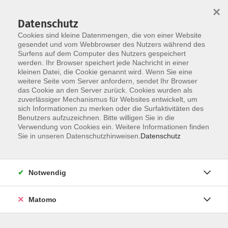
Startseite
Über uns
Informationen
Veranstaltungen
×
Kategorien
Dozent*innen
ILIAS
Datenschutz
Cookies sind kleine Datenmengen, die von einer Website
gesendet und vom Webbrowser des Nutzers während des
Surfens auf dem Computer des Nutzers gespeichert
werden. Ihr Browser speichert jede Nachricht in einer
kleinen Datei, die Cookie genannt wird. Wenn Sie eine
weitere Seite vom Server anfordern, sendet Ihr Browser
Skip to main content
das Cookie an den Server zurück. Cookies wurden als
zuverlässiger Mechanismus für Websites entwickelt, um
sich Informationen zu merken oder die Surfaktivitäten des
Benutzers aufzuzeichnen. Bitte willigen Sie in die
Verwendung von Cookies ein. Weitere Informationen finden
Sie in unseren Datenschutzhinweisen.
Datenschutz
Notwendig
Sie sind hier:
DIGI-V
Matomo
*DIGI-V* Digitale Informationsflut effizient
meistern