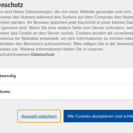
enschutz
er reden animiert. Eine Methode für die effektive
s sind kleine Datenmengen, die von einer Website gesendet und vom
das „aktive Zuhören“. Sie bietet eine Anleitung,
owser des Nutzers während des Surfens auf dem Computer des Nutze
es Gegenübers wirklich zu verstehen und durch
chert werden. Ihr Browser speichert jede Nachricht in einer kleinen Dat
 genannt wird. Wenn Sie eine weitere Seite vom Server anfordern, se
n zu besseren Ergebnissen zukommen. „Aktives
owser das Cookie an den Server zurück. Cookies wurden als zuverlässi
munikationswerkzeugen für Teammitglieder und
ismus für Websites entwickelt, um sich Informationen zu merken oder
tivitäten des Benutzers aufzuzeichnen. Bitte willigen Sie in die Verwen
okies ein. Weitere Informationen finden Sie in unseren
schutzhinweisen.
Datenschutz
önnen
nd dadurch Interesse und Aufmerksamkeit
twendig
ven Zuhörens virtuos einsetzen können
tomo
en und thematisieren
Auswahl speichern
Alle Cookies akzeptieren und schl
der einem bereits bestehendem ILIAS Account der
ldung oder Freischaltung abrufen.