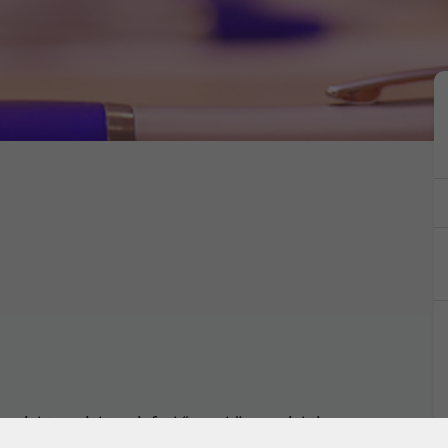
 reicht es nicht, „einfach“ zuzuhören. Wichtige
 die zuhörende Person nicht ganz auf ihr