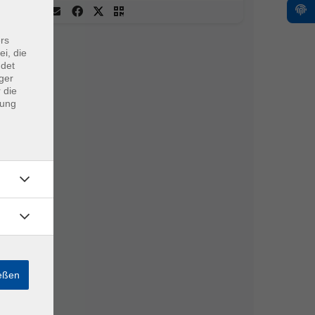
rs
ei, die
ndet
ger
 die
dung
ießen