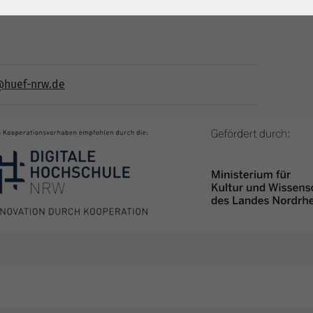
@huef-nrw.de