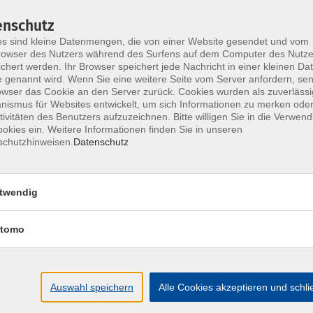
say, it is not enough to simply listen. Important
enschutz
 fully concentrate on the conversation partner and -
s sind kleine Datenmengen, die von einer Website gesendet und vom
alking. One method for shaping this communicative
owser des Nutzers während des Surfens auf dem Computer des Nutze
vides guidance that allows listeners to understand
chert werden. Ihr Browser speichert jede Nachricht in einer kleinen Dat
stening" is thus one of the most important
 genannt wird. Wenn Sie eine weitere Seite vom Server anfordern, se
owser das Cookie an den Server zurück. Cookies wurden als zuverlässi
ers. "Active listening" shows participants how to
ismus für Websites entwickelt, um sich Informationen zu merken oder
nd verbal control techniques.
tivitäten des Benutzers aufzuzeichnen. Bitte willigen Sie in die Verwen
okies ein. Weitere Informationen finden Sie in unseren
schutzhinweisen.
Datenschutz
ethod
 hold more effective discussions with staff,
twendig
of active listening
tomo
 and team colleagues need, in order to be able to
Auswahl speichern
Alle Cookies akzeptieren und schl
n existing ILIAS account of HÜF and access the