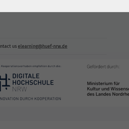
tion.
ontact us
elearning@huef-nrw.de