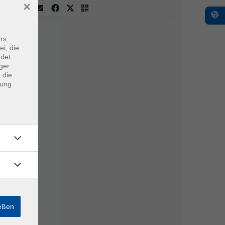
×
rs
ei, die
ndet
ger
 die
dung
ießen