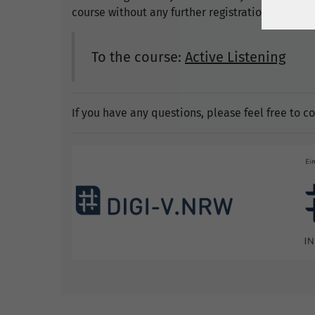
course without any further registration or activa
To the course:
Active Listening
If you have any questions, please feel free to c