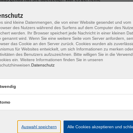
e Sprache oder die Körpersprache der
ine gute Mischung aus allem gewesen sein, denn
enschutz
den Auftritt sowohl inhaltliche als auch
s sind kleine Datenmengen, die von einer Website gesendet und vom
owser des Nutzers während des Surfens auf dem Computer des Nutze
ning lernen Sie, wie Sie speziell mit Ihrer Stimme,
chert werden. Ihr Browser speichert jede Nachricht in einer kleinen Dat
nd Ihrem interaktiven Verhalten überzeugen können
 genannt wird. Wenn Sie eine weitere Seite vom Server anfordern, se
erbessern. Lassen Sie sich von uns überzeugen!
owser das Cookie an den Server zurück. Cookies wurden als zuverlässi
ismus für Websites entwickelt, um sich Informationen zu merken oder
tivitäten des Benutzers aufzuzeichnen. Bitte willigen Sie in die Verwen
okies ein. Weitere Informationen finden Sie in unseren
schutzhinweisen.
Datenschutz
nten nicht ausreicht, um überzeugen zu können
ständliche Sprache erfolgreich anwenden können
eres Niveau regulieren, um überzeugen zu können
twendig
ategien anwenden, um Aussetzer und Blackouts zu
en großen Einfluss auf die Selbstsicherheit und
tomo
ino beim Gegenüber zu erzeugen
Auswahl speichern
Alle Cookies akzeptieren und schl