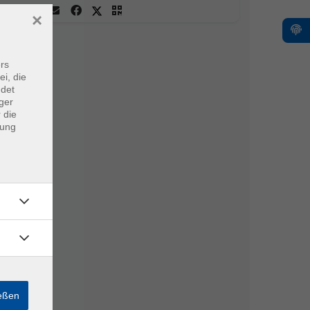
×
rs
ei, die
ndet
ger
 die
dung
ießen