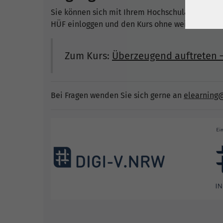
Sie können sich mit Ihrem Hochschulaccount o
HÜF einloggen und den Kurs ohne weitere Anme
Zum Kurs:
Überzeugend auftreten –
Bei Fragen wenden Sie sich gerne an
elearning