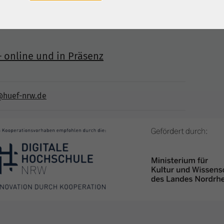
der einem bereits bestehendem ILIAS Account der
ldung oder Freischaltung abrufen.
 online und in Präsenz
@huef-nrw.de