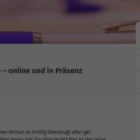
 – online und in Präsenz
ner Person so richtig überzeugt oder gar
: Was genau hat Sie überzeugt? War es der reine