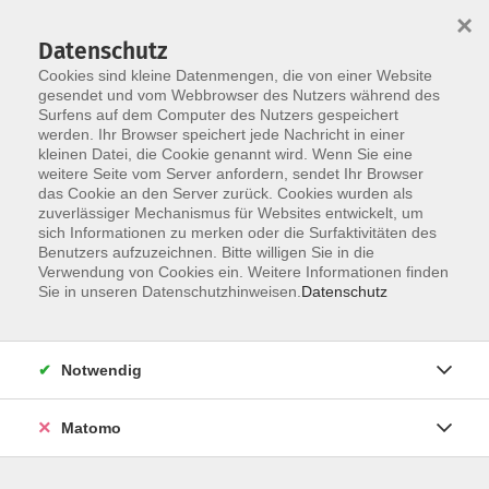
Startseite
Über uns
Informationen
Veranstaltungen
×
Kategorien
Dozent*innen
ILIAS
Datenschutz
Cookies sind kleine Datenmengen, die von einer Website
gesendet und vom Webbrowser des Nutzers während des
Surfens auf dem Computer des Nutzers gespeichert
werden. Ihr Browser speichert jede Nachricht in einer
kleinen Datei, die Cookie genannt wird. Wenn Sie eine
weitere Seite vom Server anfordern, sendet Ihr Browser
Skip to main content
das Cookie an den Server zurück. Cookies wurden als
zuverlässiger Mechanismus für Websites entwickelt, um
sich Informationen zu merken oder die Surfaktivitäten des
Benutzers aufzuzeichnen. Bitte willigen Sie in die
Verwendung von Cookies ein. Weitere Informationen finden
Sie in unseren Datenschutzhinweisen.
Datenschutz
Notwendig
Sie sind hier:
Matomo
BMFTR/BMBF-Förderungen: Von der
Einwerbung bis zur Abrechnung