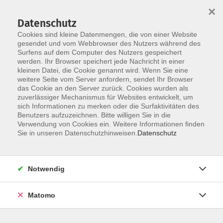
Startseite
Über uns
Informationen
Veranstaltungen
×
Kategorien
Dozent*innen
ILIAS
Datenschutz
Cookies sind kleine Datenmengen, die von einer Website
gesendet und vom Webbrowser des Nutzers während des
Surfens auf dem Computer des Nutzers gespeichert
werden. Ihr Browser speichert jede Nachricht in einer
kleinen Datei, die Cookie genannt wird. Wenn Sie eine
weitere Seite vom Server anfordern, sendet Ihr Browser
Skip to main content
das Cookie an den Server zurück. Cookies wurden als
zuverlässiger Mechanismus für Websites entwickelt, um
sich Informationen zu merken oder die Surfaktivitäten des
Benutzers aufzuzeichnen. Bitte willigen Sie in die
Verwendung von Cookies ein. Weitere Informationen finden
Sie in unseren Datenschutzhinweisen.
Datenschutz
Notwendig
Sie sind hier:
20 Online-Veranstaltungen
Matomo
*DIGI-V* Trainings vorbereiten und konzipieren
E-Learning