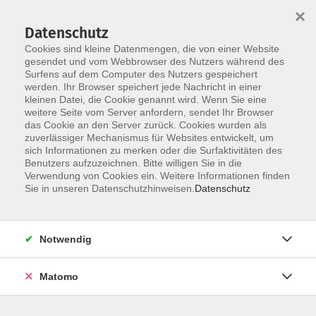
Startseite
Über uns
Informationen
Veranstaltungen
×
Kategorien
Dozent*innen
ILIAS
Datenschutz
Cookies sind kleine Datenmengen, die von einer Website
gesendet und vom Webbrowser des Nutzers während des
Surfens auf dem Computer des Nutzers gespeichert
werden. Ihr Browser speichert jede Nachricht in einer
kleinen Datei, die Cookie genannt wird. Wenn Sie eine
weitere Seite vom Server anfordern, sendet Ihr Browser
Skip to main content
das Cookie an den Server zurück. Cookies wurden als
zuverlässiger Mechanismus für Websites entwickelt, um
sich Informationen zu merken oder die Surfaktivitäten des
Benutzers aufzuzeichnen. Bitte willigen Sie in die
Verwendung von Cookies ein. Weitere Informationen finden
Sie in unseren Datenschutzhinweisen.
Datenschutz
Notwendig
Sie sind hier:
20 Online-Veranstaltungen
04 Finanzen
Matomo
Steuerrecht in Hochschulen: Grundlagen der
Umsatzbesteuerung