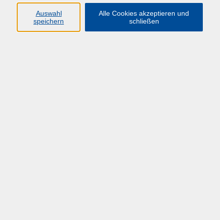
Auswahl
Alle Cookies akzeptieren und
speichern
schließen
Ergebnisse filtern
Drittmittelmanagement-Grundlagen
Mo. 09.02.2026 10:00
Blended-Learning
Finanzmanagement in Hochschulen
Do. 19.02.2026 09:00
Online