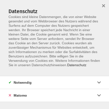
Startseite
Über uns
Informationen
Veranstaltungen
×
Kategorien
Dozent*innen
ILIAS
Datenschutz
Cookies sind kleine Datenmengen, die von einer Website
gesendet und vom Webbrowser des Nutzers während des
Surfens auf dem Computer des Nutzers gespeichert
werden. Ihr Browser speichert jede Nachricht in einer
kleinen Datei, die Cookie genannt wird. Wenn Sie eine
weitere Seite vom Server anfordern, sendet Ihr Browser
Skip to main content
das Cookie an den Server zurück. Cookies wurden als
zuverlässiger Mechanismus für Websites entwickelt, um
sich Informationen zu merken oder die Surfaktivitäten des
Benutzers aufzuzeichnen. Bitte willigen Sie in die
04 Finanzen
Verwendung von Cookies ein. Weitere Informationen finden
Sie in unseren Datenschutzhinweisen.
Datenschutz
Notwendig
13 Kurse
Matomo
zurück zu 20 Online-Veranstaltungen