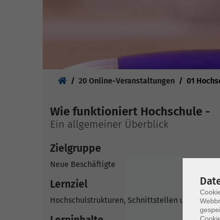
Sie sind hier:
20 Online-Veranstaltungen
01 Hochsc
Wie funktioniert Hochschule -
Ein allgemeiner Überblick
Zielgruppe
Neue Beschäftigte
Dat
Lernziel
Cookie
Hochschulstrukturen, Schnittstellen und Proz
Webbr
gespei
Lerninhalte
Cookie