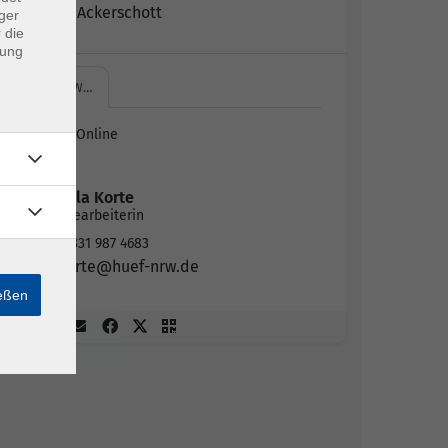
Rebecca Ackerschott
ger
 die
dung
HÜF-NRW…
HÜF-NRW Online
Zoom
Daniela Korte
Sachbearbeiterin
02331 987 4683
korte@huef-nrw.de
ießen