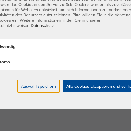
owser das Cookie an den Server zurück. Cookies wurden als zuverlässi
ismus für Websites entwickelt, um sich Informationen zu merken oder
tivitäten des Benutzers aufzuzeichnen. Bitte willigen Sie in die Verwen
okies ein. Weitere Informationen finden Sie in unseren
schutzhinweisen.
Datenschutz
Gremien
 / Fakultäten
twendig
Grundlagen
tomo
Auswahl speichern
Alle Cookies akzeptieren und schl