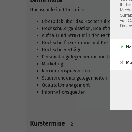
Ihr Br
Hochschule im Überblick
Mechan
Surfak
von Co
Überblick über das Hochschulrecht
Daten
Hochschulorganisation, Beauftragte und 
Aufbau und Struktur in den Fachbereichen
Hochschulfinanzierung und Beschaffungen
No
Hochschulverträge
Personalangelegenheiten und tarifliche 
Ma
Marketing
Korruptionsprävention
Studierendenangelegenheiten
Qualitätsmanagement
Informationsquellen
Kurstermine
2