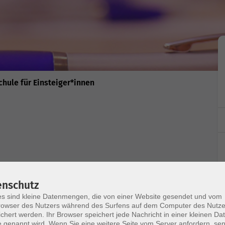
hule für Einsteiger*innen
enschutz
s sind kleine Datenmengen, die von einer Website gesendet und vom
esse im Zusammenhang kennen lernen
owser des Nutzers während des Surfens auf dem Computer des Nutze
chert werden. Ihr Browser speichert jede Nachricht in einer kleinen Dat
 genannt wird. Wenn Sie eine weitere Seite vom Server anfordern, se