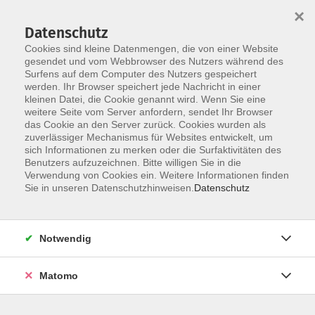
Startseite
Über uns
Informationen
Veranstaltungen
×
Kategorien
Dozent*innen
ILIAS
Datenschutz
Cookies sind kleine Datenmengen, die von einer Website
gesendet und vom Webbrowser des Nutzers während des
Surfens auf dem Computer des Nutzers gespeichert
werden. Ihr Browser speichert jede Nachricht in einer
kleinen Datei, die Cookie genannt wird. Wenn Sie eine
weitere Seite vom Server anfordern, sendet Ihr Browser
Skip to main content
das Cookie an den Server zurück. Cookies wurden als
zuverlässiger Mechanismus für Websites entwickelt, um
sich Informationen zu merken oder die Surfaktivitäten des
Der Kurs konnte nicht gefunden werden.
Benutzers aufzuzeichnen. Bitte willigen Sie in die
Verwendung von Cookies ein. Weitere Informationen finden
Sie in unseren Datenschutzhinweisen.
Datenschutz
Impressum
Notwendig
Datenschutzerklärung
Barrierefreiheit
Matomo