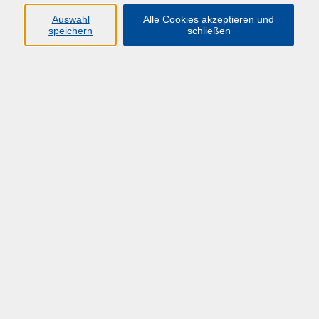
HÜF-NRW
Auswahl
Alle Cookies akzeptieren und
speichern
schließen
Universitätstraße 27
58097 Hagen
info@huef-nrw.de
02331 987 4704
Anfahrt
Öffnungszeiten
Montag-Freitag: 08:00 - 16:00 Uhr
und bis zum jeweiligen Veranstaltungsende