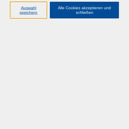
HÜF-NRW
Auswahl
Alle Cookies akzeptieren und
speichern
schließen
Universitätstraße 27
58097 Hagen
info@huef-nrw.de
02331 987 4704
Anfahrt
Öffnungszeiten
Montag-Freitag: 08:00 - 16:00 Uhr
und bis zum jeweiligen Veranstaltungsende