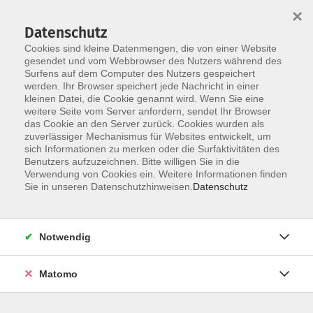
Startseite
Über uns
Informationen
Veranstaltungen
×
Kategorien
Dozent*innen
ILIAS
Datenschutz
Cookies sind kleine Datenmengen, die von einer Website
gesendet und vom Webbrowser des Nutzers während des
Surfens auf dem Computer des Nutzers gespeichert
werden. Ihr Browser speichert jede Nachricht in einer
kleinen Datei, die Cookie genannt wird. Wenn Sie eine
weitere Seite vom Server anfordern, sendet Ihr Browser
Skip to main content
das Cookie an den Server zurück. Cookies wurden als
zuverlässiger Mechanismus für Websites entwickelt, um
sich Informationen zu merken oder die Surfaktivitäten des
17 Israelbezogenem
Benutzers aufzuzeichnen. Bitte willigen Sie in die
Antisemitismus an
Verwendung von Cookies ein. Weitere Informationen finden
Sie in unseren Datenschutzhinweisen.
Datenschutz
Hochschulen entgegentreten
Notwendig
4 Kurse
Matomo
Kurse nach Themen