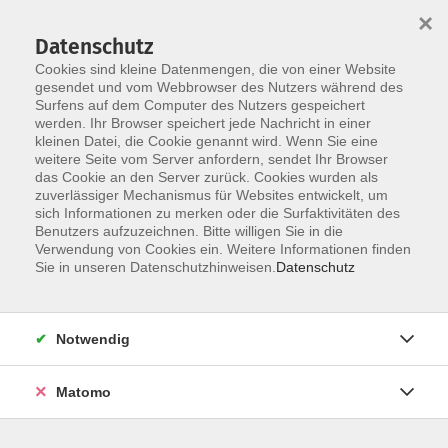
Startseite
Über uns
Informationen
Veranstaltungen
×
Kategorien
Dozent*innen
ILIAS
Datenschutz
Cookies sind kleine Datenmengen, die von einer Website
gesendet und vom Webbrowser des Nutzers während des
Surfens auf dem Computer des Nutzers gespeichert
werden. Ihr Browser speichert jede Nachricht in einer
kleinen Datei, die Cookie genannt wird. Wenn Sie eine
weitere Seite vom Server anfordern, sendet Ihr Browser
Skip to main content
das Cookie an den Server zurück. Cookies wurden als
zuverlässiger Mechanismus für Websites entwickelt, um
sich Informationen zu merken oder die Surfaktivitäten des
Benutzers aufzuzeichnen. Bitte willigen Sie in die
Verwendung von Cookies ein. Weitere Informationen finden
Sie in unseren Datenschutzhinweisen.
Datenschutz
Notwendig
Sie sind hier:
07 Führung / Soziale Kompetenzen
Soziale Kompetenzen
Matomo