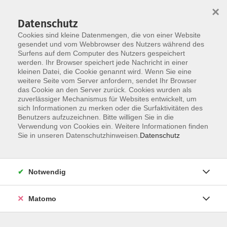
Startseite
Über uns
Informationen
Veranstaltungen
×
Kategorien
Dozent*innen
ILIAS
Datenschutz
Cookies sind kleine Datenmengen, die von einer Website
gesendet und vom Webbrowser des Nutzers während des
Surfens auf dem Computer des Nutzers gespeichert
werden. Ihr Browser speichert jede Nachricht in einer
kleinen Datei, die Cookie genannt wird. Wenn Sie eine
weitere Seite vom Server anfordern, sendet Ihr Browser
Skip to main content
das Cookie an den Server zurück. Cookies wurden als
zuverlässiger Mechanismus für Websites entwickelt, um
sich Informationen zu merken oder die Surfaktivitäten des
Benutzers aufzuzeichnen. Bitte willigen Sie in die
Verwendung von Cookies ein. Weitere Informationen finden
Sie in unseren Datenschutzhinweisen.
Datenschutz
Notwendig
Sie sind hier:
07 Führung / Soziale Kompetenzen
Führungskompetenz
Matomo