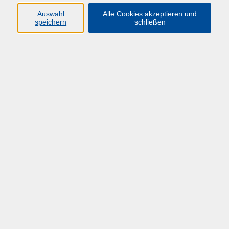
Mehr als Technik: Führung in der Hochschul-IT
*NEU*
Auswahl
Alle Cookies akzeptieren und
speichern
schließen
Zielgruppe
(Nachwuchs-)Führungskräfte im Hochschul-IT-Bereich
Lernziele
Die Teilnehmenden…
entwickeln ein klares Führungsverständnis für
den Hochschul-IT-Kontext,
stärken Kommunikations-, Reflexions- und
Konfliktlösungskompetenzen,
erhalten Einblicke in Governance, IT-Strategie,
Personalplanung und technologische Trends,
erarbeiten individuelle Führungsprofile und
konkrete nächste Schritte,
wenden praktische Führungsinstrumente an
(kollegiale Beratung, Teamformate,
Reflexionsmethoden),