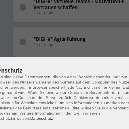
*DIGI-V* Virtuelle Teams - Motivation +
Vertrauen schaffen
E-Learning
*DIGI-V* Agile Führung
E-Learning
enschutz
*DIGI-V* Mitarbeitende im Homeoffice f
und motivieren
s sind kleine Datenmengen, die von einer Website gesendet und vom
owser des Nutzers während des Surfens auf dem Computer des Nutze
E-Learning
chert werden. Ihr Browser speichert jede Nachricht in einer kleinen Dat
 genannt wird. Wenn Sie eine weitere Seite vom Server anfordern, se
owser das Cookie an den Server zurück. Cookies wurden als zuverlässi
ismus für Websites entwickelt, um sich Informationen zu merken oder
*DIGI-V* Hybride Teams erfolgreich führ
tivitäten des Benutzers aufzuzeichnen. Bitte willigen Sie in die Verwen
okies ein. Weitere Informationen finden Sie in unseren
E-Learning
schutzhinweisen.
Datenschutz