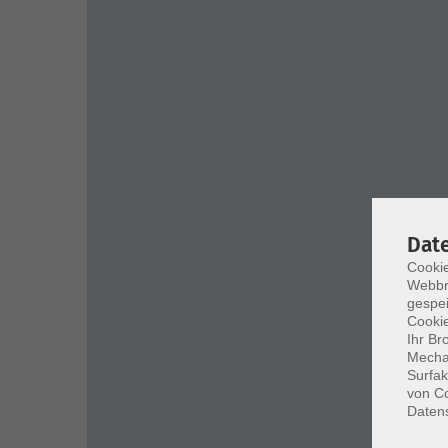
Dat
Cookie
Webbr
gespei
Cookie
Ihr Br
Mechan
Surfak
von Co
Daten