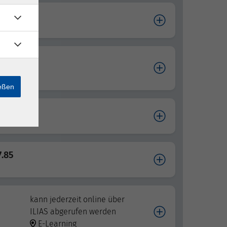
7.82
7.83
nes
ießen
7.84
7.85
kann jederzeit online über
ILIAS abgerufen werden
E-Learning