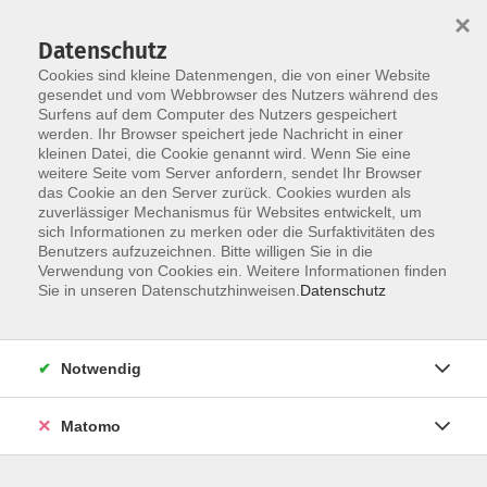
Startseite
Über uns
Informationen
Veranstaltungen
×
Kategorien
Dozent*innen
ILIAS
Datenschutz
Cookies sind kleine Datenmengen, die von einer Website
gesendet und vom Webbrowser des Nutzers während des
Surfens auf dem Computer des Nutzers gespeichert
werden. Ihr Browser speichert jede Nachricht in einer
kleinen Datei, die Cookie genannt wird. Wenn Sie eine
weitere Seite vom Server anfordern, sendet Ihr Browser
Skip to main content
das Cookie an den Server zurück. Cookies wurden als
zuverlässiger Mechanismus für Websites entwickelt, um
sich Informationen zu merken oder die Surfaktivitäten des
Benutzers aufzuzeichnen. Bitte willigen Sie in die
Verwendung von Cookies ein. Weitere Informationen finden
Sie in unseren Datenschutzhinweisen.
Datenschutz
Notwendig
Sie sind hier:
06 Entwicklung und Planung /
Matomo
Gesundheitsmanagement
1 Organisations- und Personalentwicklung