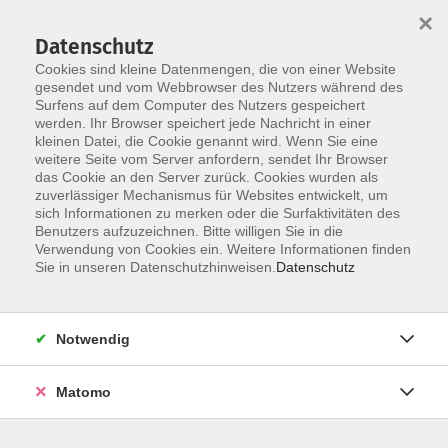
Startseite
Über uns
Informationen
Veranstaltungen
×
Kategorien
Dozent*innen
ILIAS
Datenschutz
Cookies sind kleine Datenmengen, die von einer Website
gesendet und vom Webbrowser des Nutzers während des
Surfens auf dem Computer des Nutzers gespeichert
werden. Ihr Browser speichert jede Nachricht in einer
kleinen Datei, die Cookie genannt wird. Wenn Sie eine
weitere Seite vom Server anfordern, sendet Ihr Browser
Skip to main content
das Cookie an den Server zurück. Cookies wurden als
zuverlässiger Mechanismus für Websites entwickelt, um
sich Informationen zu merken oder die Surfaktivitäten des
Benutzers aufzuzeichnen. Bitte willigen Sie in die
Verwendung von Cookies ein. Weitere Informationen finden
Sie in unseren Datenschutzhinweisen.
Datenschutz
Notwendig
Sie sind hier:
06 Entwicklung und Planung /
Matomo
Gesundheitsmanagement
1 Organisations- und Personalentwicklung