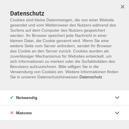
Startseite
Über uns
Informationen
Veranstaltungen
×
Kategorien
Dozent*innen
ILIAS
Datenschutz
Cookies sind kleine Datenmengen, die von einer Website
gesendet und vom Webbrowser des Nutzers während des
Surfens auf dem Computer des Nutzers gespeichert
werden. Ihr Browser speichert jede Nachricht in einer
kleinen Datei, die Cookie genannt wird. Wenn Sie eine
weitere Seite vom Server anfordern, sendet Ihr Browser
Skip to main content
das Cookie an den Server zurück. Cookies wurden als
zuverlässiger Mechanismus für Websites entwickelt, um
sich Informationen zu merken oder die Surfaktivitäten des
Der Kurs konnte nicht gefunden werden.
Benutzers aufzuzeichnen. Bitte willigen Sie in die
Verwendung von Cookies ein. Weitere Informationen finden
Sie in unseren Datenschutzhinweisen.
Datenschutz
Impressum
Notwendig
Datenschutzerklärung
Barrierefreiheit
Matomo