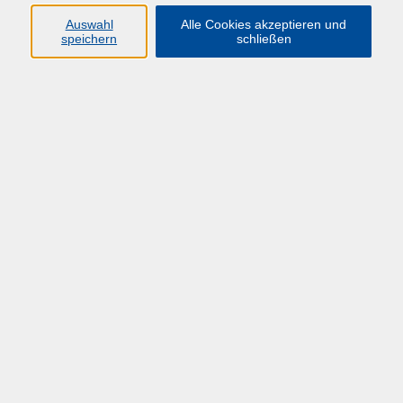
HÜF-NRW
Auswahl
Alle Cookies akzeptieren und
speichern
schließen
Universitätstraße 27
58097 Hagen
info@huef-nrw.de
02331 987 4704
Anfahrt
Öffnungszeiten
Montag-Freitag: 08:00 - 16:00 Uhr
und bis zum jeweiligen Veranstaltungsende