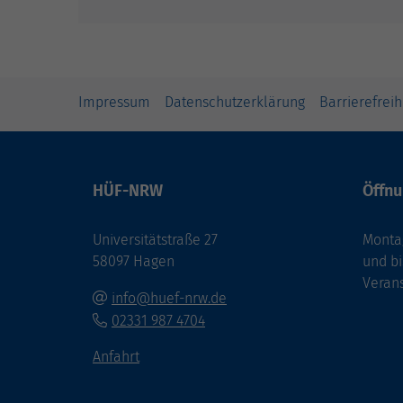
Impressum
Datenschutzerklärung
Barrierefreih
HÜF-NRW
Öffnu
Universitätstraße 27
Montag
58097 Hagen
und bi
Veran
info@huef-nrw.de
02331 987 4704
Anfahrt