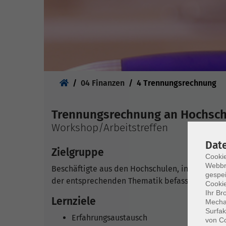
Sie sind hier:
04 Finanzen
4 Trennungsrechnung
Trennungsrechnung an Hochsc
Workshop/Arbeitstreffen
Dat
Zielgruppe
Cookie
Webbr
Beschäftigte aus den Hochschulen, insbesonder
gespei
der entsprechenden Thematik befasst sind und
Cookie
Ihr Br
Lernziele
Mechan
Surfak
Erfahrungsaustausch
von Co