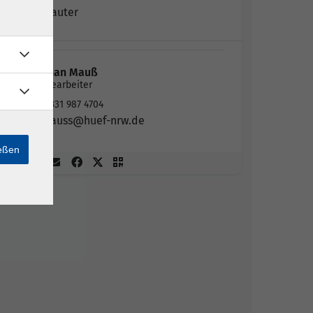
Kirsten Lauter
Stephan Mauß
Sachbearbeiter
02331 987 4704
mauss@huef-nrw.de
ießen