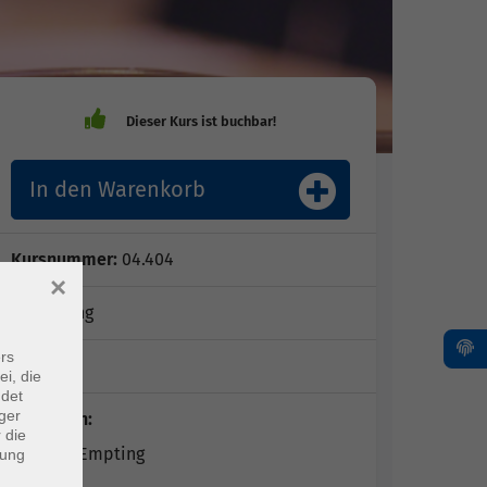
In den Warenkorb
Kursnummer:
04.404
×
in Planung
rs
1 Tag
ei, die
ndet
ger
Dozent*in:
 die
Dr. Anke Empting
dung