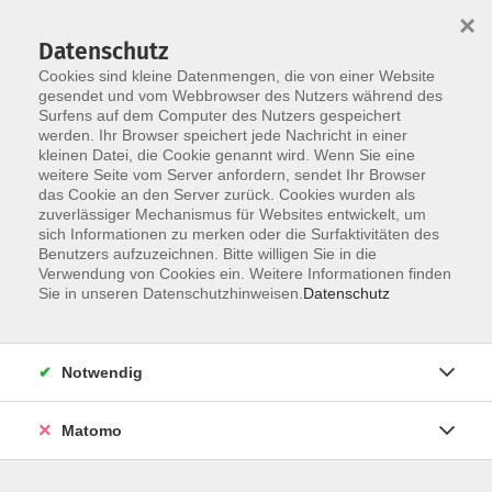
Startseite
Über uns
Informationen
Veranstaltungen
×
Kategorien
Dozent*innen
ILIAS
Datenschutz
Cookies sind kleine Datenmengen, die von einer Website
gesendet und vom Webbrowser des Nutzers während des
Surfens auf dem Computer des Nutzers gespeichert
werden. Ihr Browser speichert jede Nachricht in einer
kleinen Datei, die Cookie genannt wird. Wenn Sie eine
weitere Seite vom Server anfordern, sendet Ihr Browser
Skip to main content
das Cookie an den Server zurück. Cookies wurden als
zuverlässiger Mechanismus für Websites entwickelt, um
sich Informationen zu merken oder die Surfaktivitäten des
Benutzers aufzuzeichnen. Bitte willigen Sie in die
3 Steuern
Verwendung von Cookies ein. Weitere Informationen finden
Sie in unseren Datenschutzhinweisen.
Datenschutz
Notwendig
3 Kurse
Matomo
zurück zu 04 Finanzen