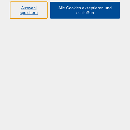
Stephan Mauß
Auswahl
Alle Cookies akzeptieren und
Sachbearbeiter
speichern
schließen
02331 987 4704
mauss@huef-nrw.de
Ergebnisse filtern
Steuerrecht in Hochschulen: Grundlagen
der Umsatzbesteuerung
Mo. 01.06.2026 10:00
Blended-Learning
Steuersachbearbeitung an Hochschulen
Mi. 02.09.2026 10:00