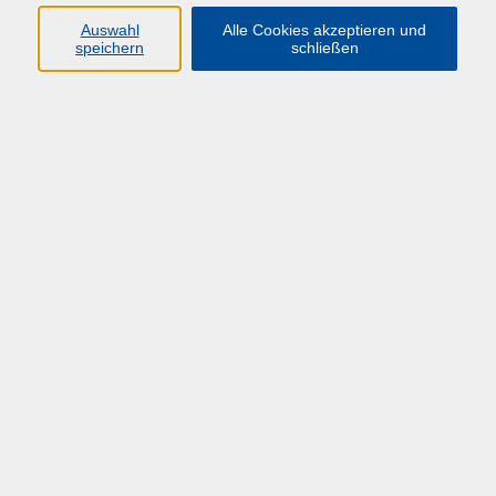
HÜF-NRW
Auswahl
Alle Cookies akzeptieren und
speichern
schließen
Universitätstraße 27
58097 Hagen
info@huef-nrw.de
02331 987 4704
Anfahrt
Öffnungszeiten
Montag-Freitag: 08:00 - 16:00 Uhr
und bis zum jeweiligen Veranstaltungsende