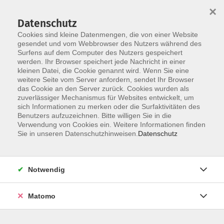
Startseite
Über uns
Informationen
Veranstaltungen
×
Kategorien
Dozent*innen
ILIAS
Datenschutz
Cookies sind kleine Datenmengen, die von einer Website
gesendet und vom Webbrowser des Nutzers während des
Surfens auf dem Computer des Nutzers gespeichert
werden. Ihr Browser speichert jede Nachricht in einer
kleinen Datei, die Cookie genannt wird. Wenn Sie eine
weitere Seite vom Server anfordern, sendet Ihr Browser
Skip to main content
das Cookie an den Server zurück. Cookies wurden als
zuverlässiger Mechanismus für Websites entwickelt, um
sich Informationen zu merken oder die Surfaktivitäten des
Der Kurs konnte nicht gefunden werden.
Benutzers aufzuzeichnen. Bitte willigen Sie in die
Verwendung von Cookies ein. Weitere Informationen finden
Sie in unseren Datenschutzhinweisen.
Datenschutz
Impressum
Notwendig
Datenschutzerklärung
Barrierefreiheit
Matomo