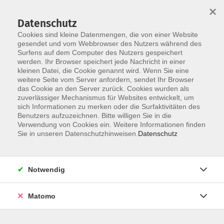
Startseite
Über uns
Informationen
Veranstaltungen
×
Kategorien
Dozent*innen
ILIAS
Datenschutz
Cookies sind kleine Datenmengen, die von einer Website
gesendet und vom Webbrowser des Nutzers während des
Surfens auf dem Computer des Nutzers gespeichert
werden. Ihr Browser speichert jede Nachricht in einer
kleinen Datei, die Cookie genannt wird. Wenn Sie eine
weitere Seite vom Server anfordern, sendet Ihr Browser
Skip to main content
das Cookie an den Server zurück. Cookies wurden als
zuverlässiger Mechanismus für Websites entwickelt, um
sich Informationen zu merken oder die Surfaktivitäten des
Der Kurs konnte nicht gefunden werden.
Benutzers aufzuzeichnen. Bitte willigen Sie in die
Verwendung von Cookies ein. Weitere Informationen finden
Sie in unseren Datenschutzhinweisen.
Datenschutz
Impressum
Notwendig
Datenschutzerklärung
Barrierefreiheit
Matomo