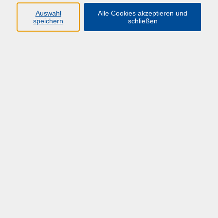
HÜF-NRW
Auswahl
Alle Cookies akzeptieren und
speichern
schließen
Universitätstraße 27
58097 Hagen
info@huef-nrw.de
02331 987 4704
Anfahrt
Öffnungszeiten
Montag-Freitag: 08:00 - 16:00 Uhr
und bis zum jeweiligen Veranstaltungsende