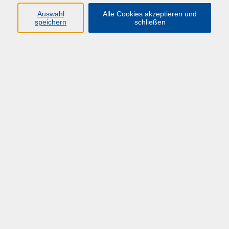
Auswahl
Alle Cookies akzeptieren und
Zielgruppe
speichern
schließen
Neue Beschäftigte
Lernziel
Hochschulstrukturen, Schnittstellen und Prozesse im
Zusammenhang kennen lernen
Lerninhalte
Hochschule im Überblick
Überblick über das Hochschulrecht
Hochschulorganisation, Beauftragte und
Gremien
Aufbau und Struktur in den Fachbereichen /
Fakultäten
Hochschulfinanzierung und Beschaffungen
Hochschulverträge
Personalangelegenheiten und tarifliche