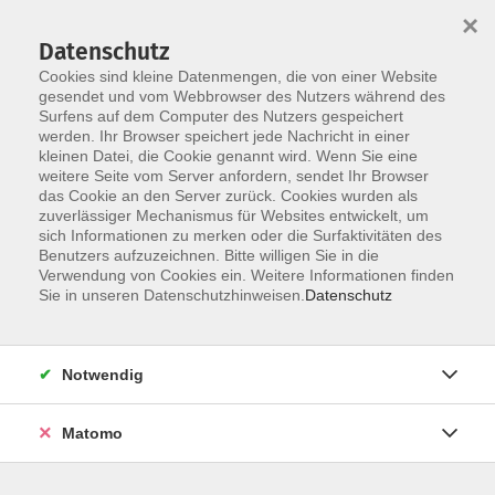
Startseite
Über uns
Informationen
Veranstaltungen
×
Kategorien
Dozent*innen
ILIAS
Datenschutz
Cookies sind kleine Datenmengen, die von einer Website
gesendet und vom Webbrowser des Nutzers während des
Surfens auf dem Computer des Nutzers gespeichert
werden. Ihr Browser speichert jede Nachricht in einer
kleinen Datei, die Cookie genannt wird. Wenn Sie eine
weitere Seite vom Server anfordern, sendet Ihr Browser
Skip to main content
das Cookie an den Server zurück. Cookies wurden als
zuverlässiger Mechanismus für Websites entwickelt, um
sich Informationen zu merken oder die Surfaktivitäten des
Benutzers aufzuzeichnen. Bitte willigen Sie in die
Verwendung von Cookies ein. Weitere Informationen finden
Sie in unseren Datenschutzhinweisen.
Datenschutz
Notwendig
Sie sind hier:
01 Hochschule für Einsteiger*innen
Matomo
Wie funktioniert Hochschule -
Ein allgemeiner Überblick