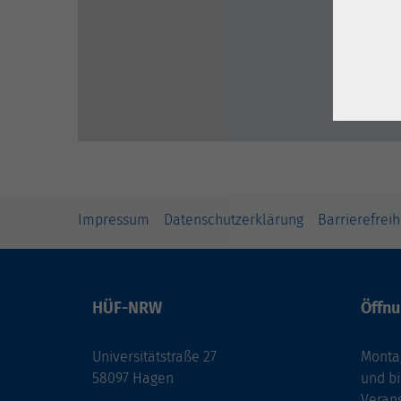
Impressum
Datenschutzerklärung
Barrierefreih
HÜF-NRW
Öffnu
Universitätstraße 27
Montag
58097 Hagen
und bi
Veran