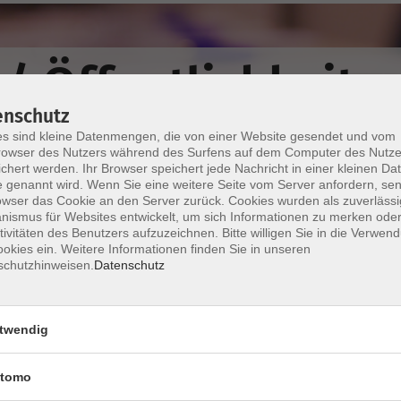
/ Öffentlichkeitsa
enschutz
s sind kleine Datenmengen, die von einer Website gesendet und vom
owser des Nutzers während des Surfens auf dem Computer des Nutze
chert werden. Ihr Browser speichert jede Nachricht in einer kleinen Dat
 genannt wird. Wenn Sie eine weitere Seite vom Server anfordern, se
owser das Cookie an den Server zurück. Cookies wurden als zuverlässi
ismus für Websites entwickelt, um sich Informationen zu merken oder
tivitäten des Benutzers aufzuzeichnen. Bitte willigen Sie in die Verwen
okies ein. Weitere Informationen finden Sie in unseren
Wochentage
Tageszeit
schutzhinweisen.
Datenschutz
Kurstyp
twendig
nur buchbare
nur beginnende
tomo