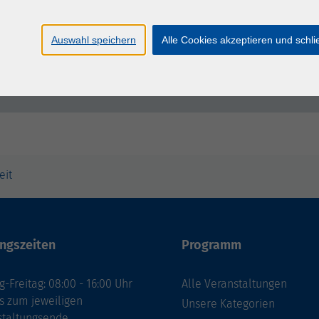
ALUMNI-Arbeit in NRW
Auswahl speichern
Alle Cookies akzeptieren und schl
eit
ngszeiten
Programm
-Freitag: 08:00 - 16:00 Uhr
Alle Veranstaltungen
s zum jeweiligen
Unsere Kategorien
staltungsende