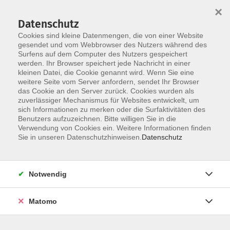
Startseite
Über uns
Informationen
Veranstaltungen
×
Kategorien
Dozent*innen
ILIAS
Datenschutz
Cookies sind kleine Datenmengen, die von einer Website
gesendet und vom Webbrowser des Nutzers während des
Surfens auf dem Computer des Nutzers gespeichert
werden. Ihr Browser speichert jede Nachricht in einer
kleinen Datei, die Cookie genannt wird. Wenn Sie eine
weitere Seite vom Server anfordern, sendet Ihr Browser
Skip to main content
You are here:
das Cookie an den Server zurück. Cookies wurden als
Übersicht
zuverlässiger Mechanismus für Websites entwickelt, um
sich Informationen zu merken oder die Surfaktivitäten des
Benutzers aufzuzeichnen. Bitte willigen Sie in die
Verwendung von Cookies ein. Weitere Informationen finden
Kategorien - Alle Kategorien
Sie in unseren Datenschutzhinweisen.
Datenschutz
10 Methodische und
Notwendig
persönliche Kompetenzen
Matomo