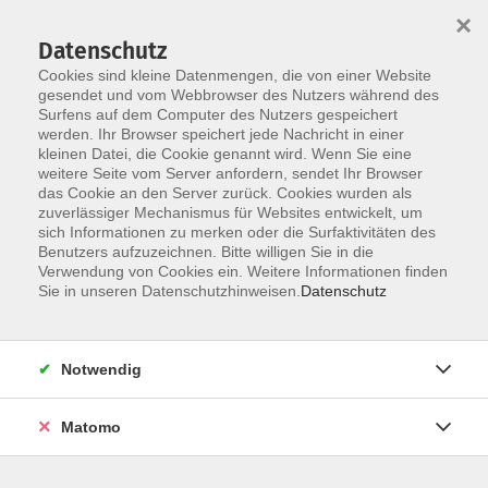
Startseite
Über uns
Informationen
Veranstaltungen
×
Kategorien
Dozent*innen
ILIAS
Datenschutz
Cookies sind kleine Datenmengen, die von einer Website
gesendet und vom Webbrowser des Nutzers während des
Surfens auf dem Computer des Nutzers gespeichert
werden. Ihr Browser speichert jede Nachricht in einer
kleinen Datei, die Cookie genannt wird. Wenn Sie eine
weitere Seite vom Server anfordern, sendet Ihr Browser
Skip to main content
You are here:
das Cookie an den Server zurück. Cookies wurden als
Übersicht
zuverlässiger Mechanismus für Websites entwickelt, um
sich Informationen zu merken oder die Surfaktivitäten des
Benutzers aufzuzeichnen. Bitte willigen Sie in die
Verwendung von Cookies ein. Weitere Informationen finden
Kategorien - Alle Kategorien
Sie in unseren Datenschutzhinweisen.
Datenschutz
14 Sekretariate,
Notwendig
Geschäfsstellen für Rektorat
/ Präsidium / Hochschulrat
Matomo